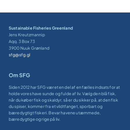
Sustainable Fisheries Greenland
Jens Kreutzmannip
Aqq. 3 Box 73
3900 Nuuk Grønland
sfg@sfg.gl
Om SFG
Siden 2012 har SFG været en del af en fælles indsats for at
holde vores have sunde og fulde af liv. Vælg den blå fisk,
når du køber fisk og skaldyr, så er du sikker på, at den fisk
du spiser, kommer fra et vildtfanget, sporbart og
bæredygtigt fiskeri. Bevar havene utæmmede,
bæredygtige og rige på liv.