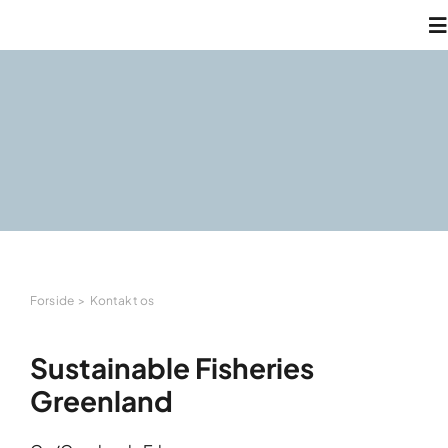
Skip
T
to
N
content
O
H
A
Forside
Kontakt os
K
Sustainable Fisheries
S
Greenland